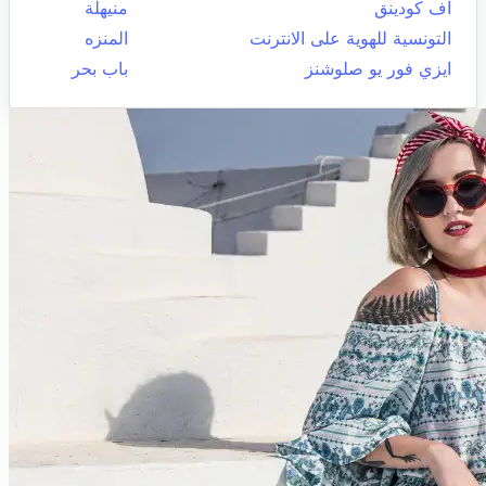
اف كودينق
منيهلة
التونسية للهوية على الانترنت
المنزه
ايزي فور يو صلوشنز
باب بحر