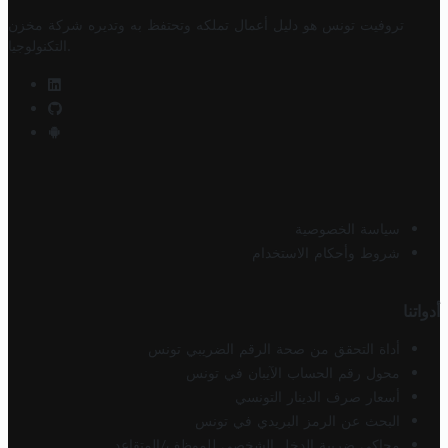
تروفيت تونس هو دليل أعمال تملكه وتحتفظ به وتديره
شركة مخزن
.
التكنولوجيا
سياسة الخصوصية
شروط وأحكام الاستخدام
أدواتنا
أداة التحقق من صحة الرقم الضريبي تونس
محول رقم الحساب الآيبان في تونس
أسعار صرف الدينار التونسي
البحث عن الرمز البريدي في تونس
محاكي ضريبة الدخل الشخصي للموظف/المتقاعد