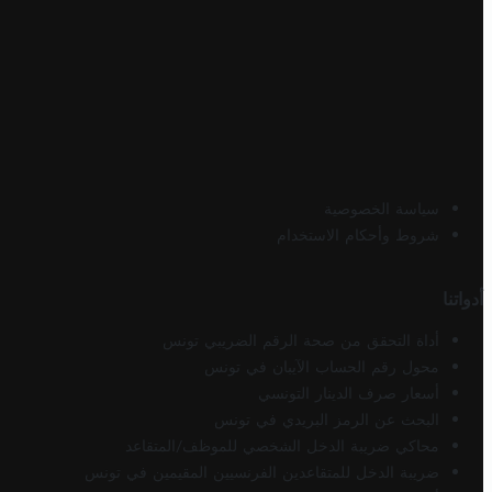
سياسة الخصوصية
شروط وأحكام الاستخدام
أدواتنا
أداة التحقق من صحة الرقم الضريبي تونس
محول رقم الحساب الآيبان في تونس
أسعار صرف الدينار التونسي
البحث عن الرمز البريدي في تونس
محاكي ضريبة الدخل الشخصي للموظف/المتقاعد
ضريبة الدخل للمتقاعدين الفرنسيين المقيمين في تونس