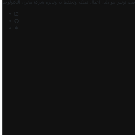
فيت تونس هو دليل أعمال تملكه وتحتفظ به وتديره
شركة مخزن التكنولوجيا