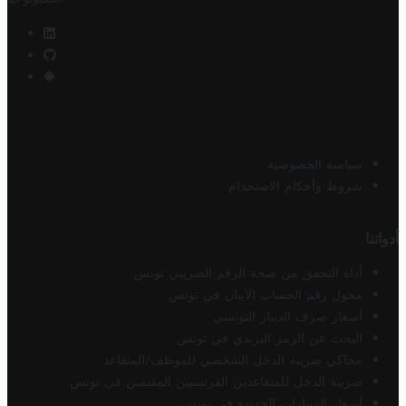
سياسة الخصوصية
شروط وأحكام الاستخدام
أدواتنا
أداة التحقق من صحة الرقم الضريبي تونس
محول رقم الحساب الآيبان في تونس
أسعار صرف الدينار التونسي
البحث عن الرمز البريدي في تونس
محاكي ضريبة الدخل الشخصي للموظف/المتقاعد
ضريبة الدخل للمتقاعدين الفرنسيين المقيمين في تونس
أسعار السيارات الجديدة في تونس