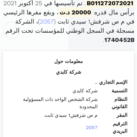
B011272072021
. تم تأسيسها في 25 أكتوبر 2021
برأس مال قدره
20000 د.ت
، ويقع مقرها الرئيسي
في م ص شرفش1 سيدي ثابت (
2057
)، الشركة
مسجلة في السجل الوطني للمؤسسات تحت الرقم
.
1740452B
معلومات حول
شركة كايدي
الإسم التجاري
..
التسمية
شركة كايدي
النظام
شركة الشخص الواحد ذات المسؤولية
القانوني
المحدودة
المقر
م ص شرفش1 سيدي ثابت
الترقيم
2057
البريدي