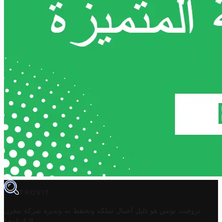
TROVIT
تروفيت تونس هو دليل أعمال تملكه وتحتفظ به وتديره
شركة مخزن
.
التكنولوجيا