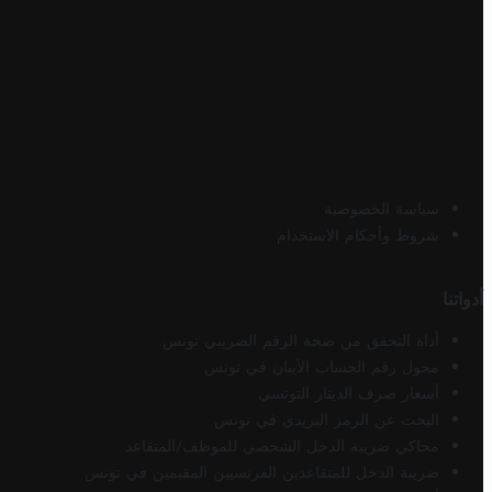
سياسة الخصوصية
شروط وأحكام الاستخدام
أدواتنا
أداة التحقق من صحة الرقم الضريبي تونس
محول رقم الحساب الآيبان في تونس
أسعار صرف الدينار التونسي
البحث عن الرمز البريدي في تونس
محاكي ضريبة الدخل الشخصي للموظف/المتقاعد
ضريبة الدخل للمتقاعدين الفرنسيين المقيمين في تونس