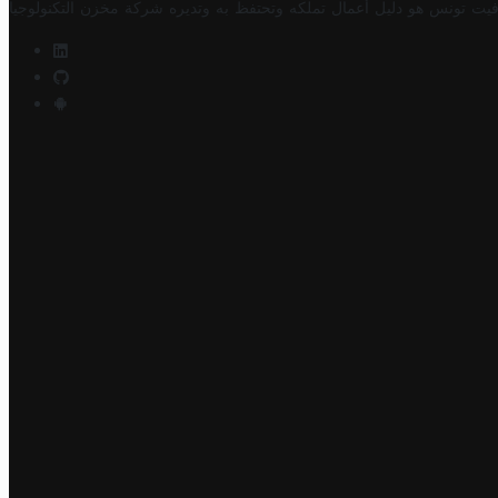
فيت تونس هو دليل أعمال تملكه وتحتفظ به وتديره
شركة مخزن التكنولوجيا