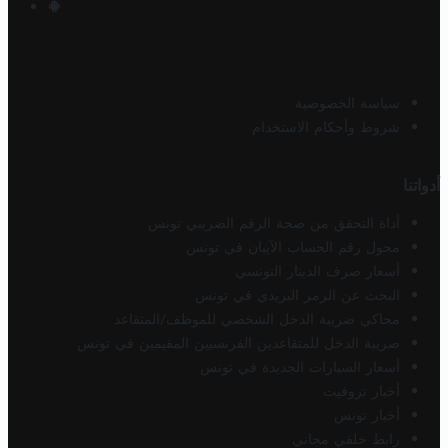
سياسة الخصوصية
شروط وأحكام الاستخدام
أدواتنا
أداة التحقق من صحة الرقم الضريبي تونس
محول رقم الحساب الآيبان في تونس
أسعار صرف الدينار التونسي
البحث عن الرمز البريدي في تونس
محاكي ضريبة الدخل الشخصي للموظف/المتقاعد
ضريبة الدخل للمتقاعدين الفرنسيين المقيمين في تونس
أسعار السيارات الجديدة في تونس
أخبار تروفيت
أخبار تونس
رابط خلفي مجاني