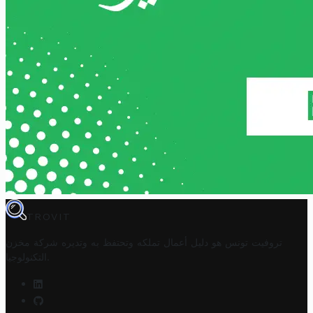
TROVIT
تروفيت تونس هو دليل أعمال تملكه وتحتفظ به وتديره
شركة مخزن
.
التكنولوجيا