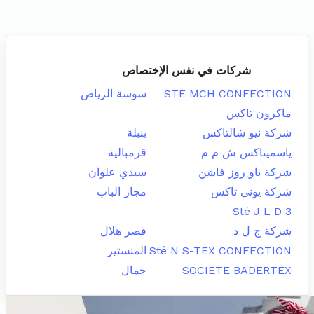
شركات في نفس الإختصاص
STE MCH CONFECTION
سوسة الرياض
ماكرون تاكس
شركة نيو شالتاكس
بنبلة
ياسميتاكس ش م م
قرمبالية
شركة باو روز فاشن
سيدي علوان
شركة يوني تاكس
مجاز الباب
Sté J L D 3
شركة ج ل د
قصر هلال
Sté N S-TEX CONFECTION
المنستير
SOCIETE BADERTEX
جمال