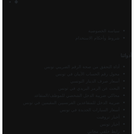
سياسة الخصوصية
شروط وأحكام الاستخدام
أدواتنا
أداة التحقق من صحة الرقم الضريبي تونس
محول رقم الحساب الآيبان في تونس
أسعار صرف الدينار التونسي
البحث عن الرمز البريدي في تونس
محاكي ضريبة الدخل الشخصي للموظف/المتقاعد
ضريبة الدخل للمتقاعدين الفرنسيين المقيمين في تونس
أسعار السيارات الجديدة في تونس
أخبار تروفيت
أخبار تونس
رابط خلفي مجاني