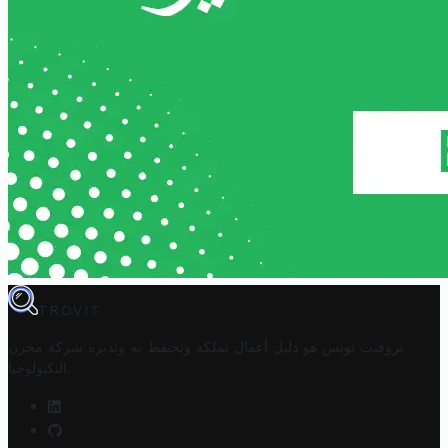
TROVIT
تروفيت تونس هو دليل أعمال تملكه وتحتفظ به وتديره
شركة مخزن
.
التكنولوجيا