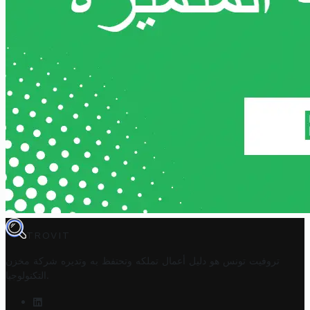
TROVIT
تروفيت تونس هو دليل أعمال تملكه وتحتفظ به وتديره
شركة مخزن
.
التكنولوجيا