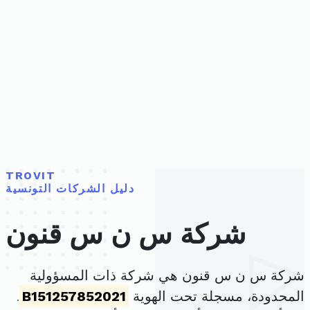
TROVIT
دليل الشركات التونسية
شركة س ن س قنون
شركة س ن س قنون هي شركة ذات المسؤولية
المحدودة، مسجلة تحت الهوية
B151257852021
.