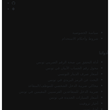
سياسة الخصوصية
شروط وأحكام الاستخدام
أدواتنا
أداة التحقق من صحة الرقم الضريبي تونس
محول رقم الحساب الآيبان في تونس
أسعار صرف الدينار التونسي
البحث عن الرمز البريدي في تونس
محاكي ضريبة الدخل الشخصي للموظف/المتقاعد
ضريبة الدخل للمتقاعدين الفرنسيين المقيمين في تونس
أسعار السيارات الجديدة في تونس
أخبار تروفيت
أخبار تونس