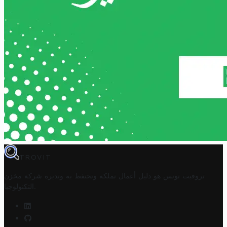
TROVIT
تروفيت تونس هو دليل أعمال تملكه وتحتفظ به وتديره
شركة مخزن
.
التكنولوجيا