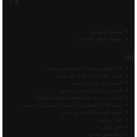
سياسة الخصوصية
شروط وأحكام الاستخدام
أدواتنا
أداة التحقق من صحة الرقم الضريبي تونس
محول رقم الحساب الآيبان في تونس
أسعار صرف الدينار التونسي
البحث عن الرمز البريدي في تونس
محاكي ضريبة الدخل الشخصي للموظف/المتقاعد
ضريبة الدخل للمتقاعدين الفرنسيين المقيمين في تونس
أسعار السيارات الجديدة في تونس
أخبار تروفيت
أخبار تونس
رابط خلفي مجاني