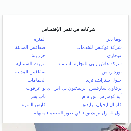
شركات في نفس الإختصاص
نوما ديز
المنزه
شركة فوكيس للخدمات
صفاقس المدينة
قوفازي
جرزونة
شركة هاش و بي للتجارة الشاملة
بنزرت الشمالية
بوردارباس
صفاقس المدينة
حلول سترايف تريد
الحمامات
برقاوي سارفيس اايريقاتيون بي اس اي
بو عرقوب
أية كومارس ش م م
باب بحر
قلوبال ايجيان ترايدنق
قابس المدينة
اول 4 اول ترايدينق ( في طور التصفية)
منيهلة