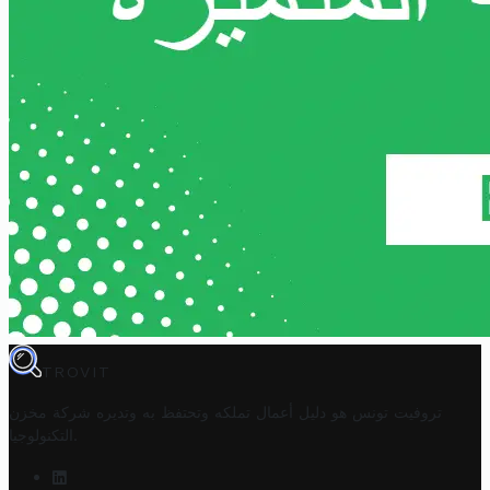
TROVIT
تروفيت تونس هو دليل أعمال تملكه وتحتفظ به وتديره
شركة مخزن
.
التكنولوجيا