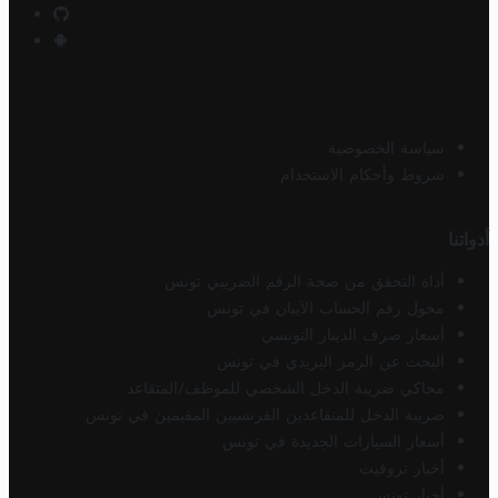
سياسة الخصوصية
شروط وأحكام الاستخدام
أدواتنا
أداة التحقق من صحة الرقم الضريبي تونس
محول رقم الحساب الآيبان في تونس
أسعار صرف الدينار التونسي
البحث عن الرمز البريدي في تونس
محاكي ضريبة الدخل الشخصي للموظف/المتقاعد
ضريبة الدخل للمتقاعدين الفرنسيين المقيمين في تونس
أسعار السيارات الجديدة في تونس
أخبار تروفيت
أخبار تونس