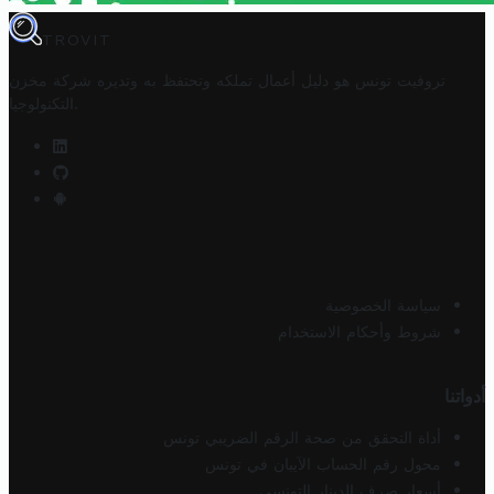
TROVIT
تروفيت تونس هو دليل أعمال تملكه وتحتفظ به وتديره
شركة مخزن
.
التكنولوجيا
سياسة الخصوصية
شروط وأحكام الاستخدام
أدواتنا
أداة التحقق من صحة الرقم الضريبي تونس
محول رقم الحساب الآيبان في تونس
أسعار صرف الدينار التونسي