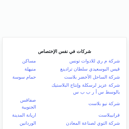
شركات في نفس الإختصاص
شركة م ري للادوات تونس
مساكن
قيس البوسعيدي سلطان ترادينغ
منيهلة
شركة الساحل الأخضر بلاست
حمام سوسة
شركة عزيز لرسكلة وإنتاج البلاستيك
بالوسط س أ ر ب ب س
صفاقس
شركة نيو بلاست
الجنوبية
قرانيبلاست
اريانة المدينة
شركة التوي لصناعة المعادن
الوردانين