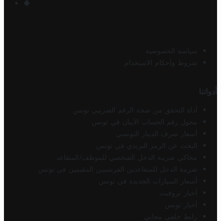
سياسة الخصوصية
شروط وأحكام الاستخدام
أدواتنا
أداة التحقق من صحة الرقم الضريبي تونس
محول رقم الحساب الآيبان في تونس
أسعار صرف الدينار التونسي
البحث عن الرمز البريدي في تونس
محاكي ضريبة الدخل الشخصي للموظف/المتقاعد
ضريبة الدخل للمتقاعدين الفرنسيين المقيمين في تونس
أسعار السيارات الجديدة في تونس
أخبار تروفيت
أخبار تونس
رابط خلفي مجاني