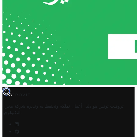
TROVIT
تروفيت تونس هو دليل أعمال تملكه وتحتفظ به وتديره
شركة مخزن
.
التكنولوجيا