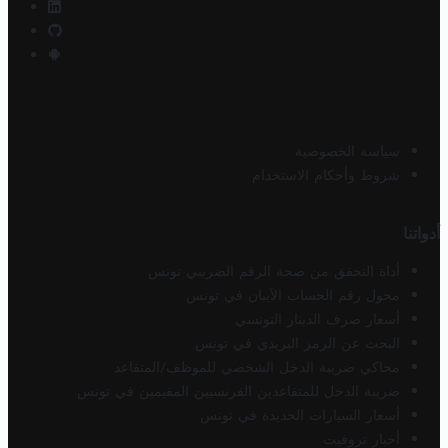
سياسة الخصوصية
شروط وأحكام الاستخدام
أدواتنا
أداة التحقق من صحة الرقم الضريبي تونس
محول رقم الحساب الآيبان في تونس
أسعار صرف الدينار التونسي
البحث عن الرمز البريدي في تونس
محاكي ضريبة الدخل الشخصي للموظف/المتقاعد
ضريبة الدخل للمتقاعدين الفرنسيين المقيمين في تونس
أسعار السيارات الجديدة في تونس
أخبار تروفيت