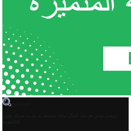
TROVIT
تروفيت تونس هو دليل أعمال تملكه وتحتفظ به وتديره
شركة مخزن
.
التكنولوجيا