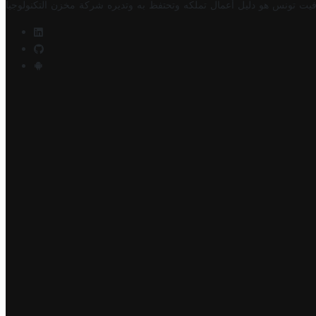
فيت تونس هو دليل أعمال تملكه وتحتفظ به وتديره
شركة مخزن التكنولوجيا