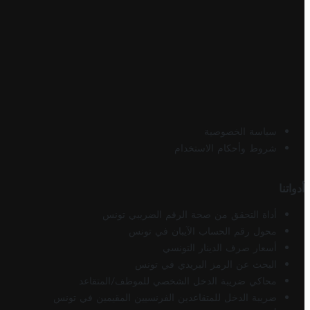
سياسة الخصوصية
شروط وأحكام الاستخدام
أدواتنا
أداة التحقق من صحة الرقم الضريبي تونس
محول رقم الحساب الآيبان في تونس
أسعار صرف الدينار التونسي
البحث عن الرمز البريدي في تونس
محاكي ضريبة الدخل الشخصي للموظف/المتقاعد
ضريبة الدخل للمتقاعدين الفرنسيين المقيمين في تونس