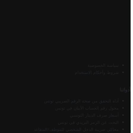
سياسة الخصوصية
شروط وأحكام الاستخدام
أدواتنا
أداة التحقق من صحة الرقم الضريبي تونس
محول رقم الحساب الآيبان في تونس
أسعار صرف الدينار التونسي
البحث عن الرمز البريدي في تونس
محاكي ضريبة الدخل الشخصي للموظف/المتقاعد