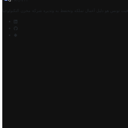
TROVIT
فيت تونس هو دليل أعمال تملكه وتحتفظ به وتديره
شركة مخزن التكنولوجيا