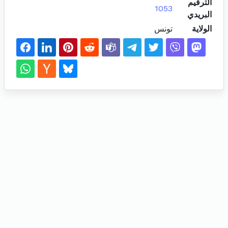
الترقيم
1053
البريدي
الولاية
تونس