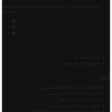
تروفيت تونس هو دليل أعمال تملكه وتحتفظ به وتديره
شركة مخزن
.
التكنولوجيا
سياسة الخصوصية
شروط وأحكام الاستخدام
أدواتنا
أداة التحقق من صحة الرقم الضريبي تونس
محول رقم الحساب الآيبان في تونس
أسعار صرف الدينار التونسي
البحث عن الرمز البريدي في تونس
محاكي ضريبة الدخل الشخصي للموظف/المتقاعد