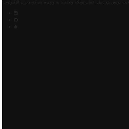
فيت تونس هو دليل أعمال تملكه وتحتفظ به وتديره
شركة مخزن التكنولوجيا