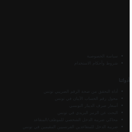
سياسة الخصوصية
شروط وأحكام الاستخدام
أدواتنا
أداة التحقق من صحة الرقم الضريبي تونس
محول رقم الحساب الآيبان في تونس
أسعار صرف الدينار التونسي
البحث عن الرمز البريدي في تونس
محاكي ضريبة الدخل الشخصي للموظف/المتقاعد
ضريبة الدخل للمتقاعدين الفرنسيين المقيمين في تونس