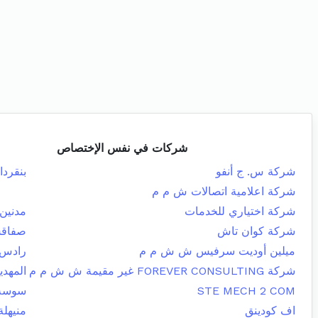
شركات في نفس الإختصاص
شركة س. ج أنفو
بنقردا
شركة اعلامية اتصالات ش م م
شركة اختياري للخدمات
مدنين 
شركة كوان تاش
صفاقس
ميلين أوديت سرفيس ش ش م م
رادس
شركة FOREVER CONSULTING غير مقيمة ش ش م م
المهدي
STE MECH 2 COM
سوسة 
اف كودينق
منيهلة