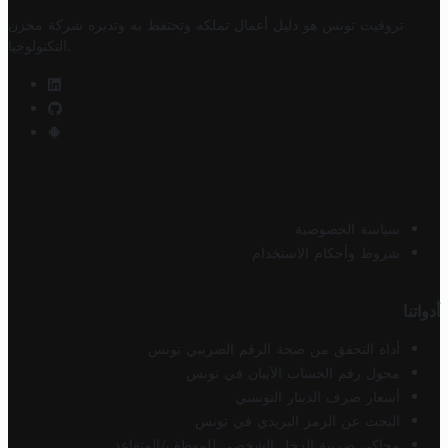
تروفيت تونس هو دليل أعمال تملكه وتحتفظ به وتديره
شركة مخزن
.
التكنولوجيا
سياسة الخصوصية
شروط وأحكام الاستخدام
أدواتنا
أداة التحقق من صحة الرقم الضريبي تونس
محول رقم الحساب الآيبان في تونس
أسعار صرف الدينار التونسي
البحث عن الرمز البريدي في تونس
محاكي ضريبة الدخل الشخصي للموظف/المتقاعد