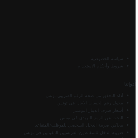
سياسة الخصوصية
شروط وأحكام الاستخدام
أدواتنا
أداة التحقق من صحة الرقم الضريبي تونس
محول رقم الحساب الآيبان في تونس
أسعار صرف الدينار التونسي
البحث عن الرمز البريدي في تونس
محاكي ضريبة الدخل الشخصي للموظف/المتقاعد
ضريبة الدخل للمتقاعدين الفرنسيين المقيمين في تونس