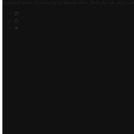
فيت تونس هو دليل أعمال تملكه وتحتفظ به وتديره
شركة مخزن التكنولوجيا