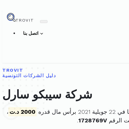
TROVIT
اتصل بنا
TROVIT
دليل الشركات التونسية
شركة سيبكو سارل
 برأس مال قدره
2000 د.ت
،
ت الرقم
1728769V
.