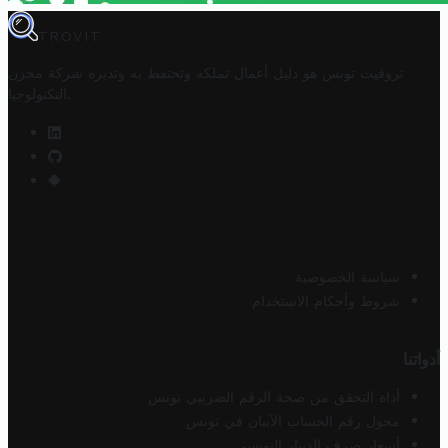
TROVIT
تروفيت تونس هو دليل أعمال تملكه وتحتفظ به وتديره
شركة مخزن
.
التكنولوجيا
سياسة الخصوصية
شروط وأحكام الاستخدام
أدواتنا
أداة التحقق من صحة الرقم الضريبي تونس
محول رقم الحساب الآيبان في تونس
أسعار صرف الدينار التونسي