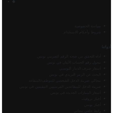
سياسة الخصوصية
شروط وأحكام الاستخدام
أدواتنا
أداة التحقق من صحة الرقم الضريبي تونس
محول رقم الحساب الآيبان في تونس
أسعار صرف الدينار التونسي
البحث عن الرمز البريدي في تونس
محاكي ضريبة الدخل الشخصي للموظف/المتقاعد
ضريبة الدخل للمتقاعدين الفرنسيين المقيمين في تونس
أسعار السيارات الجديدة في تونس
أخبار تروفيت
أخبار تونس
رابط خلفي مجاني