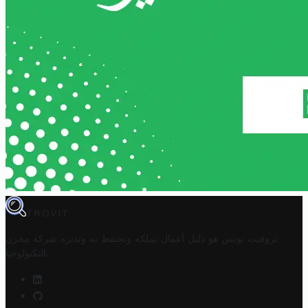
TROVIT
تروفيت تونس هو دليل أعمال تملكه وتحتفظ به وتديره
شركة مخزن
.
التكنولوجيا