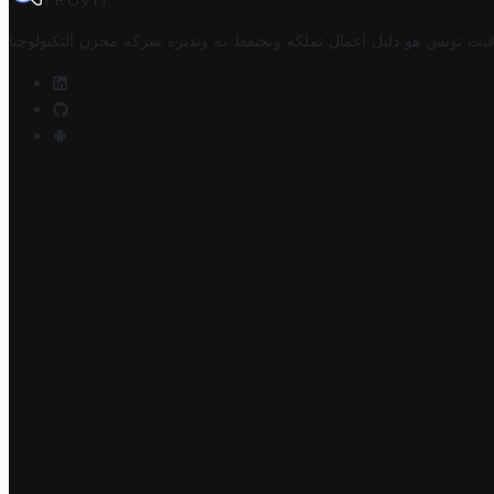
TROVIT
فيت تونس هو دليل أعمال تملكه وتحتفظ به وتديره
شركة مخزن التكنولوجيا