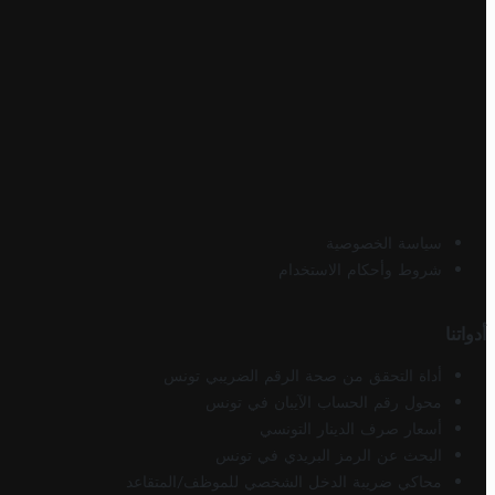
سياسة الخصوصية
شروط وأحكام الاستخدام
أدواتنا
أداة التحقق من صحة الرقم الضريبي تونس
محول رقم الحساب الآيبان في تونس
أسعار صرف الدينار التونسي
البحث عن الرمز البريدي في تونس
محاكي ضريبة الدخل الشخصي للموظف/المتقاعد