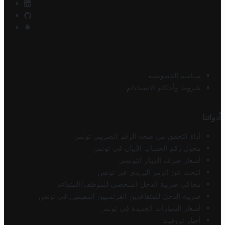
سياسة الخصوصية
شروط وأحكام الاستخدام
أدواتنا
أداة التحقق من صحة الرقم الضريبي تونس
محول رقم الحساب الآيبان في تونس
أسعار صرف الدينار التونسي
البحث عن الرمز البريدي في تونس
محاكي ضريبة الدخل الشخصي للموظف/المتقاعد
ضريبة الدخل للمتقاعدين الفرنسيين المقيمين في تونس
أسعار السيارات الجديدة في تونس
أخبار تروفيت