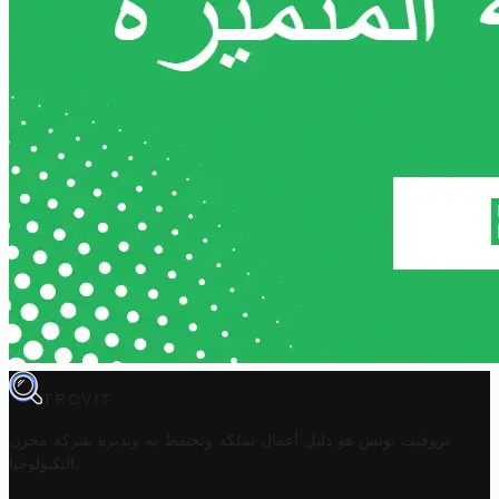
TROVIT
تروفيت تونس هو دليل أعمال تملكه وتحتفظ به وتديره
شركة مخزن
.
التكنولوجيا