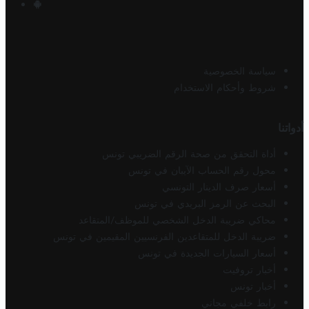
سياسة الخصوصية
شروط وأحكام الاستخدام
أدواتنا
أداة التحقق من صحة الرقم الضريبي تونس
محول رقم الحساب الآيبان في تونس
أسعار صرف الدينار التونسي
البحث عن الرمز البريدي في تونس
محاكي ضريبة الدخل الشخصي للموظف/المتقاعد
ضريبة الدخل للمتقاعدين الفرنسيين المقيمين في تونس
أسعار السيارات الجديدة في تونس
أخبار تروفيت
أخبار تونس
رابط خلفي مجاني