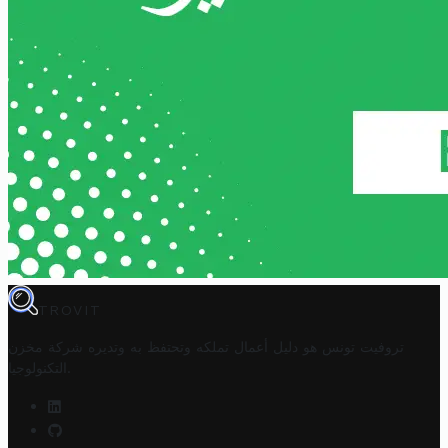
TROVIT
تروفيت تونس هو دليل أعمال تملكه وتحتفظ به وتديره
شركة مخزن
.
التكنولوجيا