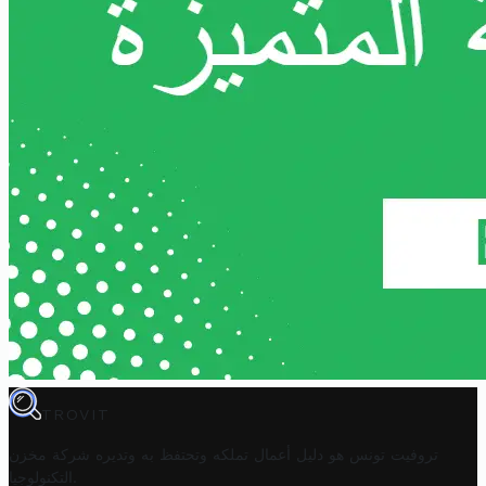
TROVIT
تروفيت تونس هو دليل أعمال تملكه وتحتفظ به وتديره
شركة مخزن
.
التكنولوجيا