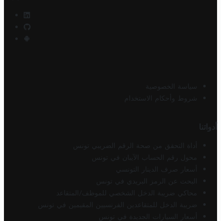
سياسة الخصوصية
شروط وأحكام الاستخدام
أدواتنا
أداة التحقق من صحة الرقم الضريبي تونس
محول رقم الحساب الآيبان في تونس
أسعار صرف الدينار التونسي
البحث عن الرمز البريدي في تونس
محاكي ضريبة الدخل الشخصي للموظف/المتقاعد
ضريبة الدخل للمتقاعدين الفرنسيين المقيمين في تونس
أسعار السيارات الجديدة في تونس