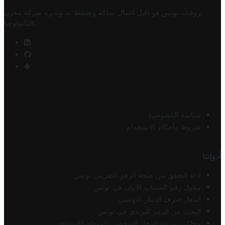
تروفيت تونس هو دليل أعمال تملكه وتحتفظ به وتديره
شركة مخزن
.
التكنولوجيا
سياسة الخصوصية
شروط وأحكام الاستخدام
أدواتنا
أداة التحقق من صحة الرقم الضريبي تونس
محول رقم الحساب الآيبان في تونس
أسعار صرف الدينار التونسي
البحث عن الرمز البريدي في تونس
محاكي ضريبة الدخل الشخصي للموظف/المتقاعد