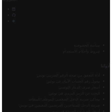
سياسة الخصوصية
شروط وأحكام الاستخدام
أدواتنا
أداة التحقق من صحة الرقم الضريبي تونس
محول رقم الحساب الآيبان في تونس
أسعار صرف الدينار التونسي
البحث عن الرمز البريدي في تونس
محاكي ضريبة الدخل الشخصي للموظف/المتقاعد
ضريبة الدخل للمتقاعدين الفرنسيين المقيمين في تونس
أسعار السيارات الجديدة في تونس