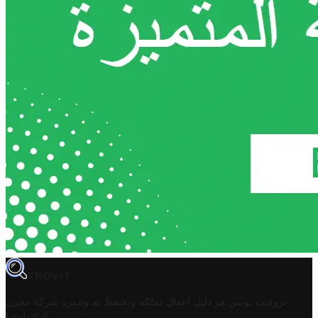
TROVIT
تروفيت تونس هو دليل أعمال تملكه وتحتفظ به وتديره
شركة مخزن
.
التكنولوجيا