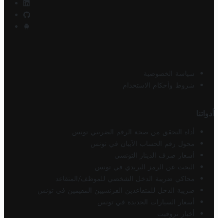
سياسة الخصوصية
شروط وأحكام الاستخدام
أدواتنا
أداة التحقق من صحة الرقم الضريبي تونس
محول رقم الحساب الآيبان في تونس
أسعار صرف الدينار التونسي
البحث عن الرمز البريدي في تونس
محاكي ضريبة الدخل الشخصي للموظف/المتقاعد
ضريبة الدخل للمتقاعدين الفرنسيين المقيمين في تونس
أسعار السيارات الجديدة في تونس
أخبار تروفيت