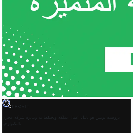
TROVIT
تروفيت تونس هو دليل أعمال تملكه وتحتفظ به وتديره
شركة مخزن
.
التكنولوجيا