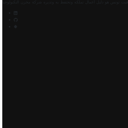
فيت تونس هو دليل أعمال تملكه وتحتفظ به وتديره
شركة مخزن التكنولوجيا