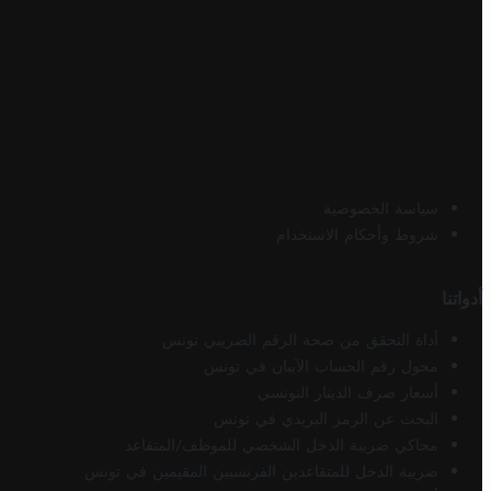
سياسة الخصوصية
شروط وأحكام الاستخدام
أدواتنا
أداة التحقق من صحة الرقم الضريبي تونس
محول رقم الحساب الآيبان في تونس
أسعار صرف الدينار التونسي
البحث عن الرمز البريدي في تونس
محاكي ضريبة الدخل الشخصي للموظف/المتقاعد
ضريبة الدخل للمتقاعدين الفرنسيين المقيمين في تونس