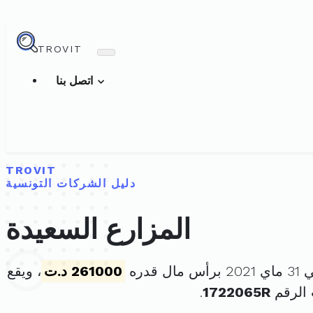
TROVIT
اتصل بنا
TROVIT
دليل الشركات التونسية
المزارع السعيدة
 قدره
261000 د.ت
، ويقع
الرقم
1722065R
.