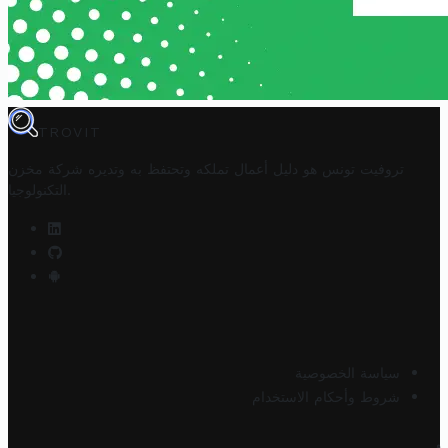
TROVIT
تروفيت تونس هو دليل أعمال تملكه وتحتفظ به وتديره
شركة مخزن
.
التكنولوجيا
سياسة الخصوصية
شروط وأحكام الاستخدام