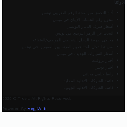
أدواتنا
أداة التحقق من صحة الرقم الضريبي تونس
محول رقم الحساب الآيبان في تونس
أسعار صرف الدينار التونسي
البحث عن الرمز البريدي في تونس
محاكي ضريبة الدخل الشخصي للموظف/المتقاعد
ضريبة الدخل للمتقاعدين الفرنسيين المقيمين في تونس
أسعار السيارات الجديدة في تونس
أخبار تروفيت
أخبار تونس
رابط خلفي مجاني
قائمة الشركات الأهلية المحلية
قائمة الشركات الأهلية الجهوية
2025 © Trovit. All Rights Reserved.
Powered By
MegaWeb
.