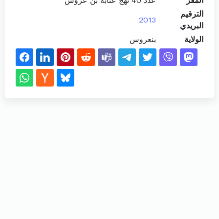
المقر
عدد 40 نهج عنابة بن عروس
الترقيم
2013
البريدي
الولاية
بنعروس