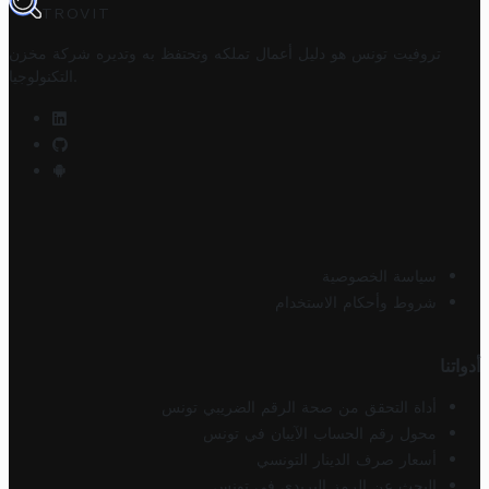
TROVIT
تروفيت تونس هو دليل أعمال تملكه وتحتفظ به وتديره
شركة مخزن
.
التكنولوجيا
سياسة الخصوصية
شروط وأحكام الاستخدام
أدواتنا
أداة التحقق من صحة الرقم الضريبي تونس
محول رقم الحساب الآيبان في تونس
أسعار صرف الدينار التونسي
البحث عن الرمز البريدي في تونس