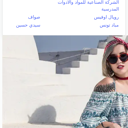
الشركة الصناعية للمواد والادوات
المدرسية
رويال اوفيس
صواف
مباد تونس
سيدي حسين