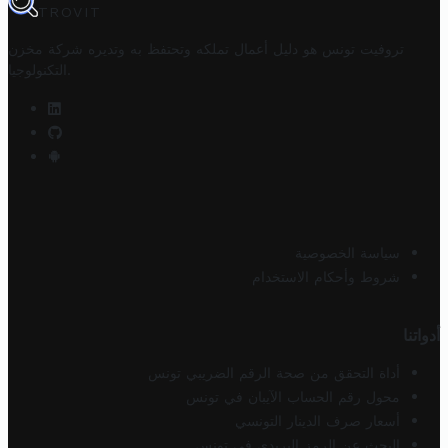
TROVIT
تروفيت تونس هو دليل أعمال تملكه وتحتفظ به وتديره
شركة مخزن
.
التكنولوجيا
سياسة الخصوصية
شروط وأحكام الاستخدام
أدواتنا
أداة التحقق من صحة الرقم الضريبي تونس
محول رقم الحساب الآيبان في تونس
أسعار صرف الدينار التونسي
البحث عن الرمز البريدي في تونس