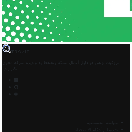
TROVIT
تروفيت تونس هو دليل أعمال تملكه وتحتفظ به وتديره
شركة مخزن
.
التكنولوجيا
سياسة الخصوصية
شروط وأحكام الاستخدام