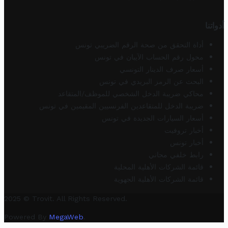
أدواتنا
أداة التحقق من صحة الرقم الضريبي تونس
محول رقم الحساب الآيبان في تونس
أسعار صرف الدينار التونسي
البحث عن الرمز البريدي في تونس
محاكي ضريبة الدخل الشخصي للموظف/المتقاعد
ضريبة الدخل للمتقاعدين الفرنسيين المقيمين في تونس
أسعار السيارات الجديدة في تونس
أخبار تروفيت
أخبار تونس
رابط خلفي مجاني
قائمة الشركات الأهلية المحلية
قائمة الشركات الأهلية الجهوية
2025 © Trovit. All Rights Reserved.
Powered By
MegaWeb
.