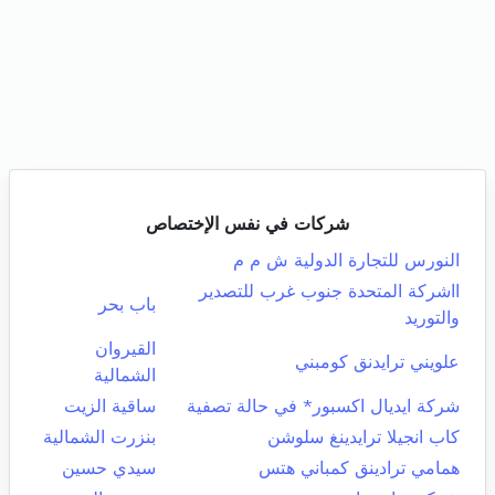
شركات في نفس الإختصاص
النورس للتجارة الدولية ش م م
ااشركة المتحدة جنوب غرب للتصدير
باب بحر
والتوريد
القيروان
علويني ترايدنق كومبني
الشمالية
شركة ايديال اكسبور* في حالة تصفية
ساقية الزيت
كاب انجيلا ترايدينغ سلوشن
بنزرت الشمالية
همامي ترادينق كمباني هتس
سيدي حسين