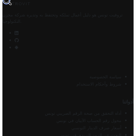
TROVIT
تروفيت تونس هو دليل أعمال تملكه وتحتفظ به وتديره
شركة مخزن
.
التكنولوجيا
سياسة الخصوصية
شروط وأحكام الاستخدام
أدواتنا
أداة التحقق من صحة الرقم الضريبي تونس
محول رقم الحساب الآيبان في تونس
أسعار صرف الدينار التونسي
البحث عن الرمز البريدي في تونس