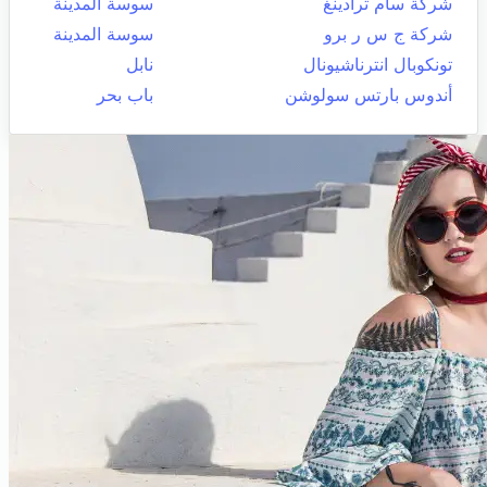
شركة سام ترادينغ
سوسة المدينة
شركة ج س ر برو
سوسة المدينة
تونكوبال انترناشيونال
نابل
أندوس بارتس سولوشن
باب بحر