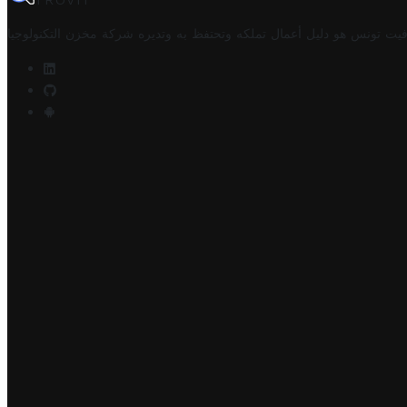
TROVIT
فيت تونس هو دليل أعمال تملكه وتحتفظ به وتديره
شركة مخزن التكنولوجيا