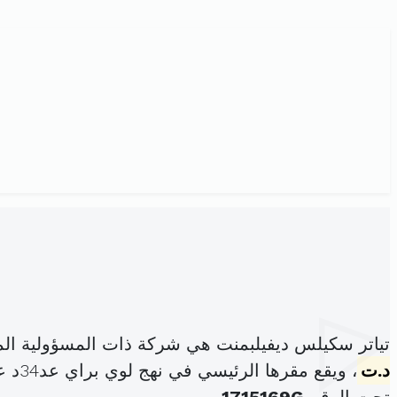
تياتر سكيلس ديفيلبمنت هي شركة ذات المسؤولية ال
د.ت
، ويقع مقرها الرئيسي في نهج لوي براي عد34د عمارة حدائق الجزيرة مكتب 1-2 البلفيدير باب بحر (