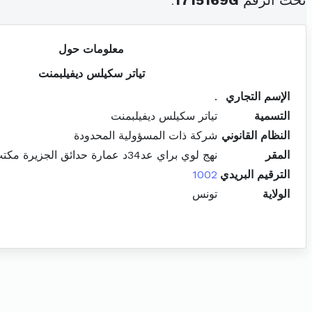
تحت الرقم
1715169G
.
معلومات حول
تياتر سكيلس ديفيلبمنت
الإسم التجاري
.
التسمية
تياتر سكيلس ديفيلبمنت
النظام القانوني
شركة ذات المسؤولية المحدودة
المقر
نهج لوي براي عد34د عمارة حدائق الجزيرة مكتب 1-2 البلفيدير باب بحر
الترقيم البريدي
1002
الولاية
تونس