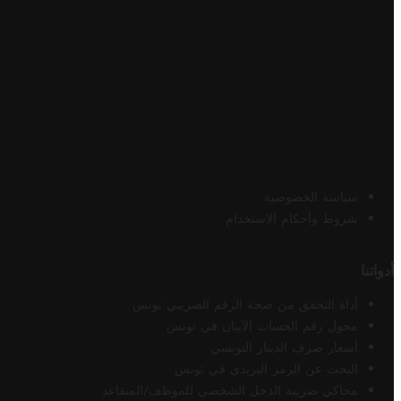
سياسة الخصوصية
شروط وأحكام الاستخدام
أدواتنا
أداة التحقق من صحة الرقم الضريبي تونس
محول رقم الحساب الآيبان في تونس
أسعار صرف الدينار التونسي
البحث عن الرمز البريدي في تونس
محاكي ضريبة الدخل الشخصي للموظف/المتقاعد