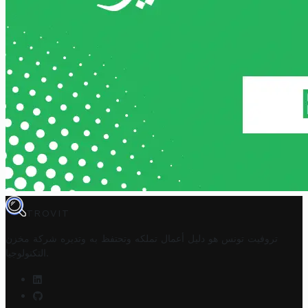
TROVIT
تروفيت تونس هو دليل أعمال تملكه وتحتفظ به وتديره
شركة مخزن
.
التكنولوجيا