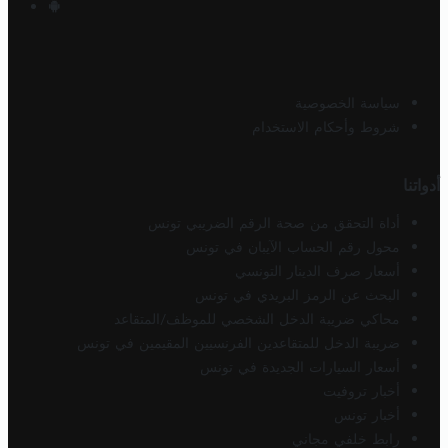
سياسة الخصوصية
شروط وأحكام الاستخدام
أدواتنا
أداة التحقق من صحة الرقم الضريبي تونس
محول رقم الحساب الآيبان في تونس
أسعار صرف الدينار التونسي
البحث عن الرمز البريدي في تونس
محاكي ضريبة الدخل الشخصي للموظف/المتقاعد
ضريبة الدخل للمتقاعدين الفرنسيين المقيمين في تونس
أسعار السيارات الجديدة في تونس
أخبار تروفيت
أخبار تونس
رابط خلفي مجاني