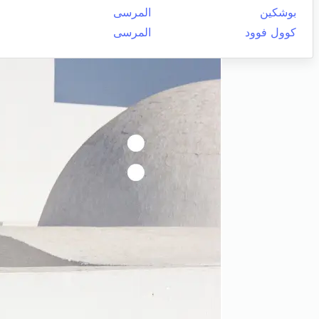
بوشكين
المرسى
كوول فوود
المرسى