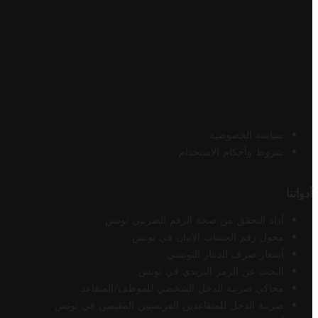
سياسة الخصوصية
شروط وأحكام الاستخدام
أدواتنا
أداة التحقق من صحة الرقم الضريبي تونس
محول رقم الحساب الآيبان في تونس
أسعار صرف الدينار التونسي
البحث عن الرمز البريدي في تونس
محاكي ضريبة الدخل الشخصي للموظف/المتقاعد
ضريبة الدخل للمتقاعدين الفرنسيين المقيمين في تونس