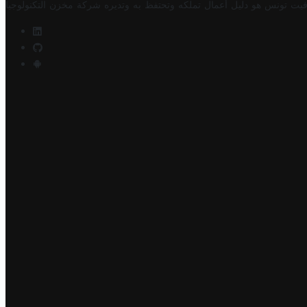
فيت تونس هو دليل أعمال تملكه وتحتفظ به وتديره
شركة مخزن التكنولوجيا