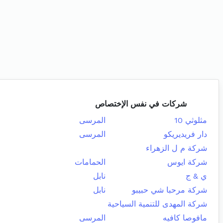
شركات في نفس الإختصاص
مثلوثي 10
المرسى
دار فريديريكو
المرسى
شركة م ل الزهراء
شركة ايوس
الحمامات
ي & ج
نابل
شركة مرحبا شي حبيبو
نابل
شركة المهدى للتنمية السياحية
مافوصا كافيه
المرسى