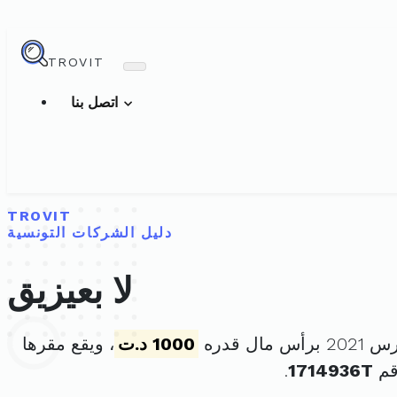
TROVIT
اتصل بنا
TROVIT
دليل الشركات التونسية
لا بعيزيق
1000 د.ت
، ويقع مقرها
قم
1714936T
.