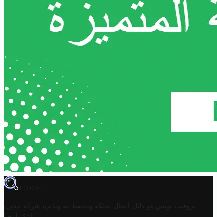
TROVIT
تروفيت تونس هو دليل أعمال تملكه وتحتفظ به وتديره
شركة مخزن
.
التكنولوجيا