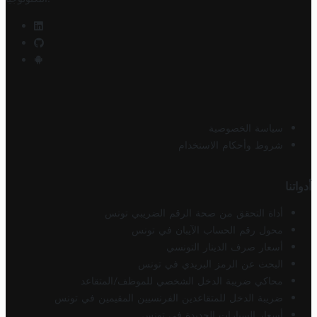
سياسة الخصوصية
شروط وأحكام الاستخدام
أدواتنا
أداة التحقق من صحة الرقم الضريبي تونس
محول رقم الحساب الآيبان في تونس
أسعار صرف الدينار التونسي
البحث عن الرمز البريدي في تونس
محاكي ضريبة الدخل الشخصي للموظف/المتقاعد
ضريبة الدخل للمتقاعدين الفرنسيين المقيمين في تونس
أسعار السيارات الجديدة في تونس