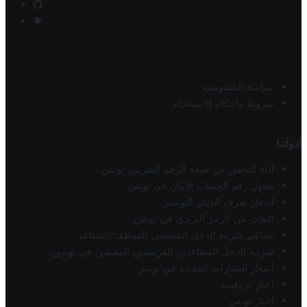
سياسة الخصوصية
شروط وأحكام الاستخدام
أدواتنا
أداة التحقق من صحة الرقم الضريبي تونس
محول رقم الحساب الآيبان في تونس
أسعار صرف الدينار التونسي
البحث عن الرمز البريدي في تونس
محاكي ضريبة الدخل الشخصي للموظف/المتقاعد
ضريبة الدخل للمتقاعدين الفرنسيين المقيمين في تونس
أسعار السيارات الجديدة في تونس
أخبار تروفيت
أخبار تونس