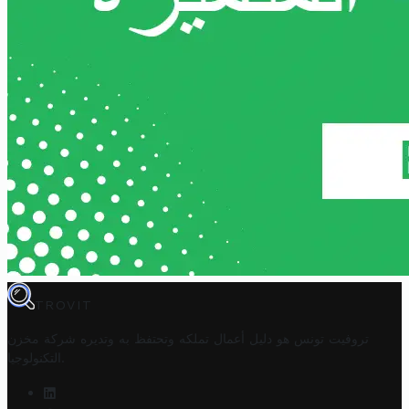
TROVIT
تروفيت تونس هو دليل أعمال تملكه وتحتفظ به وتديره
شركة مخزن
.
التكنولوجيا