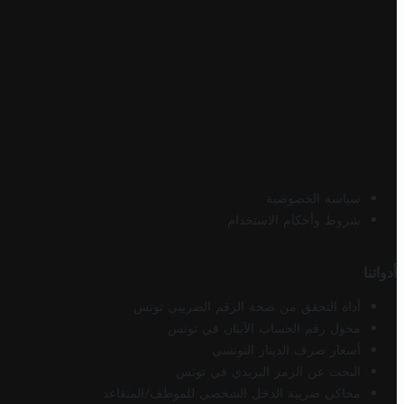
سياسة الخصوصية
شروط وأحكام الاستخدام
أدواتنا
أداة التحقق من صحة الرقم الضريبي تونس
محول رقم الحساب الآيبان في تونس
أسعار صرف الدينار التونسي
البحث عن الرمز البريدي في تونس
محاكي ضريبة الدخل الشخصي للموظف/المتقاعد