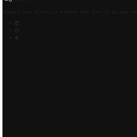
TROVIT
فيت تونس هو دليل أعمال تملكه وتحتفظ به وتديره
شركة مخزن التكنولوجيا