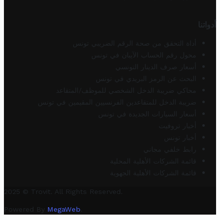
أدواتنا
أداة التحقق من صحة الرقم الضريبي تونس
محول رقم الحساب الآيبان في تونس
أسعار صرف الدينار التونسي
البحث عن الرمز البريدي في تونس
محاكي ضريبة الدخل الشخصي للموظف/المتقاعد
ضريبة الدخل للمتقاعدين الفرنسيين المقيمين في تونس
أسعار السيارات الجديدة في تونس
أخبار تروفيت
أخبار تونس
رابط خلفي مجاني
قائمة الشركات الأهلية المحلية
قائمة الشركات الأهلية الجهوية
2025 © Trovit. All Rights Reserved.
Powered By
MegaWeb
.