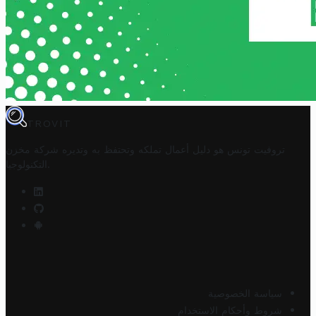
TROVIT
تروفيت تونس هو دليل أعمال تملكه وتحتفظ به وتديره
شركة مخزن
.
التكنولوجيا
سياسة الخصوصية
شروط وأحكام الاستخدام