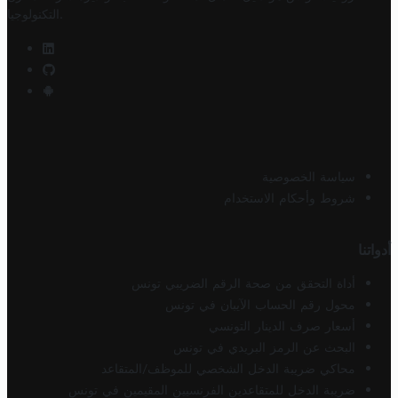
.
التكنولوجيا
سياسة الخصوصية
شروط وأحكام الاستخدام
أدواتنا
أداة التحقق من صحة الرقم الضريبي تونس
محول رقم الحساب الآيبان في تونس
أسعار صرف الدينار التونسي
البحث عن الرمز البريدي في تونس
محاكي ضريبة الدخل الشخصي للموظف/المتقاعد
ضريبة الدخل للمتقاعدين الفرنسيين المقيمين في تونس