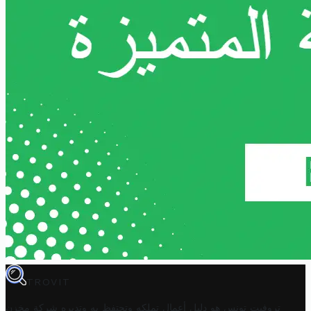
TROVIT
تروفيت تونس هو دليل أعمال تملكه وتحتفظ به وتديره
شركة مخزن