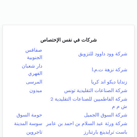
شركات في نفس الإختصاص
صفاقس
شركة وود داوود للتزويق
الجنوبية
دار شعبان
شركة نزهة ت.م.ا
الفهري
زندايا ديكو اند كريا
المرسى
شركة الصناعات التقليدية تونس
ميدون
شركة الفاطميين للصناعات التقليدية 2
ش م م
شركة السوق االجميل
حومة السوق
شركة ورثة عبد السلام بن احمد بن عامر
سوسة المدينة
باست ترايدينغ بارتنارز
تاجروين