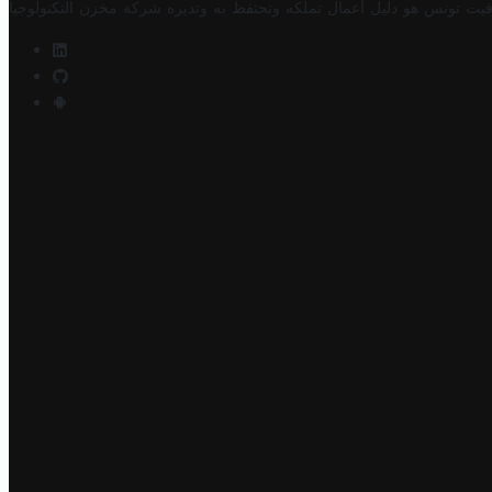
فيت تونس هو دليل أعمال تملكه وتحتفظ به وتديره
شركة مخزن التكنولوجيا