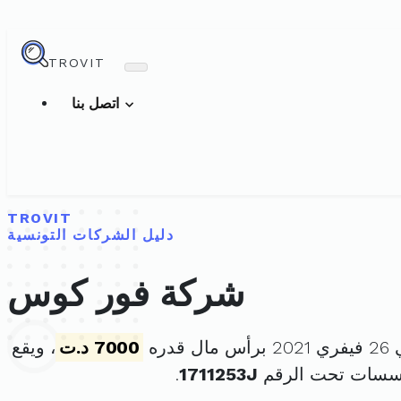
TROVIT
اتصل بنا
TROVIT
دليل الشركات التونسية
شركة فور كوس
دره
7000 د.ت
، ويقع
ؤسسات تحت الرقم
1711253J
.