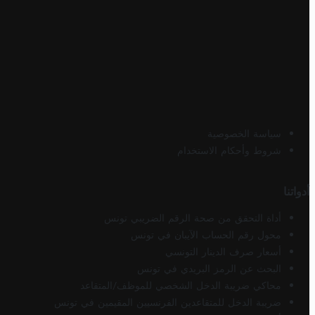
سياسة الخصوصية
شروط وأحكام الاستخدام
أدواتنا
أداة التحقق من صحة الرقم الضريبي تونس
محول رقم الحساب الآيبان في تونس
أسعار صرف الدينار التونسي
البحث عن الرمز البريدي في تونس
محاكي ضريبة الدخل الشخصي للموظف/المتقاعد
ضريبة الدخل للمتقاعدين الفرنسيين المقيمين في تونس