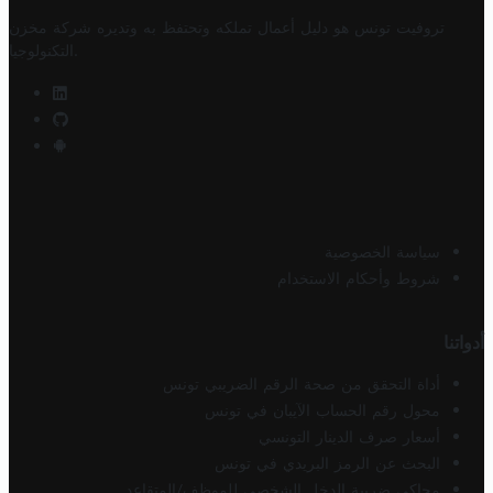
تروفيت تونس هو دليل أعمال تملكه وتحتفظ به وتديره
شركة مخزن
.
التكنولوجيا
سياسة الخصوصية
شروط وأحكام الاستخدام
أدواتنا
أداة التحقق من صحة الرقم الضريبي تونس
محول رقم الحساب الآيبان في تونس
أسعار صرف الدينار التونسي
البحث عن الرمز البريدي في تونس
محاكي ضريبة الدخل الشخصي للموظف/المتقاعد