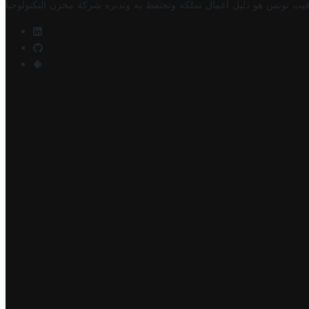
فيت تونس هو دليل أعمال تملكه وتحتفظ به وتديره
شركة مخزن التكنولوجيا