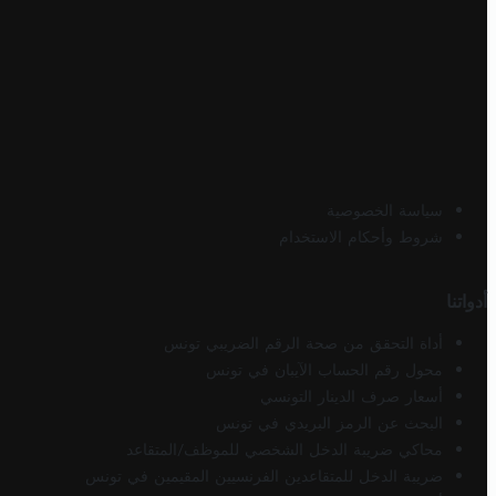
سياسة الخصوصية
شروط وأحكام الاستخدام
أدواتنا
أداة التحقق من صحة الرقم الضريبي تونس
محول رقم الحساب الآيبان في تونس
أسعار صرف الدينار التونسي
البحث عن الرمز البريدي في تونس
محاكي ضريبة الدخل الشخصي للموظف/المتقاعد
ضريبة الدخل للمتقاعدين الفرنسيين المقيمين في تونس