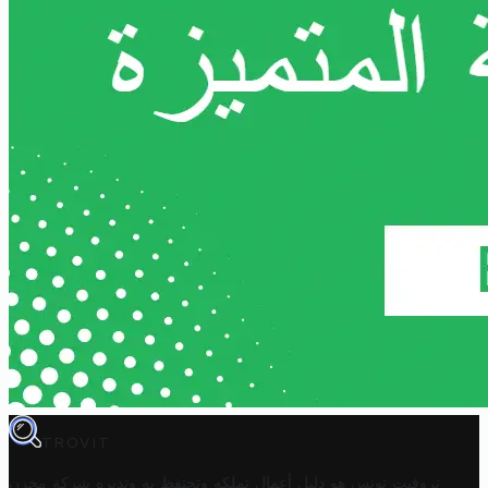
TROVIT
تروفيت تونس هو دليل أعمال تملكه وتحتفظ به وتديره
شركة مخزن