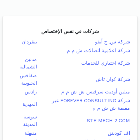
شركات في نفس الإختصاص
شركة س. ج أنفو
بنقردان
شركة اعلامية اتصالات ش م م
مدنين
شركة اختياري للخدمات
الشمالية
صفاقس
شركة كوان تاش
الجنوبية
ميلين أوديت سرفيس ش ش م م
رادس
شركة FOREVER CONSULTING غير
المهدية
مقيمة ش ش م م
سوسة
STE MECH 2 COM
المدينة
اف كودينق
منيهلة