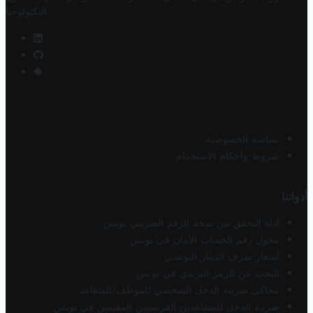
.
التكنولوجيا
سياسة الخصوصية
شروط وأحكام الاستخدام
أدواتنا
أداة التحقق من صحة الرقم الضريبي تونس
محول رقم الحساب الآيبان في تونس
أسعار صرف الدينار التونسي
البحث عن الرمز البريدي في تونس
محاكي ضريبة الدخل الشخصي للموظف/المتقاعد
ضريبة الدخل للمتقاعدين الفرنسيين المقيمين في تونس