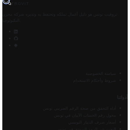
TROVIT
تروفيت تونس هو دليل أعمال تملكه وتحتفظ به وتديره
شركة مخزن
.
التكنولوجيا
سياسة الخصوصية
شروط وأحكام الاستخدام
أدواتنا
أداة التحقق من صحة الرقم الضريبي تونس
محول رقم الحساب الآيبان في تونس
أسعار صرف الدينار التونسي
البحث عن الرمز البريدي في تونس