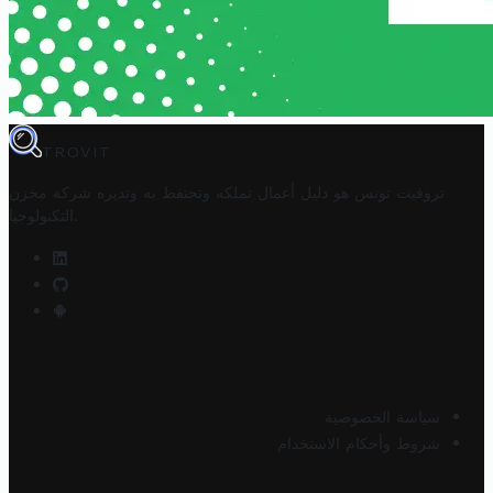
TROVIT
تروفيت تونس هو دليل أعمال تملكه وتحتفظ به وتديره
شركة مخزن
.
التكنولوجيا
سياسة الخصوصية
شروط وأحكام الاستخدام