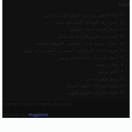
أدواتنا
أداة التحقق من صحة الرقم الضريبي تونس
محول رقم الحساب الآيبان في تونس
أسعار صرف الدينار التونسي
البحث عن الرمز البريدي في تونس
محاكي ضريبة الدخل الشخصي للموظف/المتقاعد
ضريبة الدخل للمتقاعدين الفرنسيين المقيمين في تونس
أسعار السيارات الجديدة في تونس
أخبار تروفيت
أخبار تونس
رابط خلفي مجاني
قائمة الشركات الأهلية المحلية
قائمة الشركات الأهلية الجهوية
2025 © Trovit. All Rights Reserved.
Powered By
MegaWeb
.