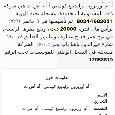
أ أم أوريزون ترايدينغ كومبني أ أم أش ت هي شركة
ذات المسؤولية المحدودة، مسجلة تحت الهوية
B0244682021
. تم تأسيسها في 8 جانفي 2021
برأس مال قدره
20000 د.ت
، ويقع مقرها الرئيسي
في نهج عمر قداح عمارة مونبليزير الطابق 2ب 25
شارع خيرالدين باشا باب بحر (
1073
)، الشركة
مسجلة في السجل الوطني للمؤسسات تحت الرقم
.
1705381D
معلومات حول
أ أم أوريزون ترايدينغ كومبني أ أم أش ت
الإسم
.
التجاري
التسمية
أ أم أوريزون ترايدينغ كومبني أ أم أش ت