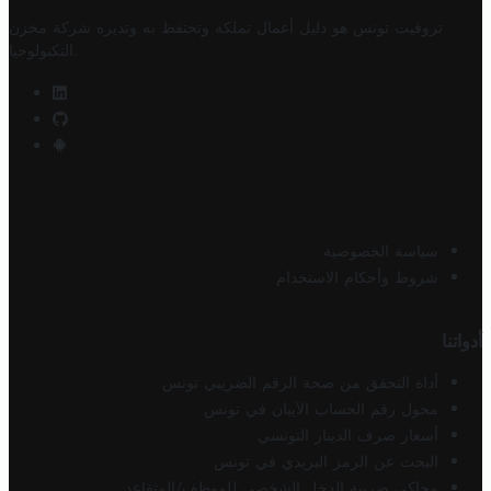
تروفيت تونس هو دليل أعمال تملكه وتحتفظ به وتديره
شركة مخزن
.
التكنولوجيا
سياسة الخصوصية
شروط وأحكام الاستخدام
أدواتنا
أداة التحقق من صحة الرقم الضريبي تونس
محول رقم الحساب الآيبان في تونس
أسعار صرف الدينار التونسي
البحث عن الرمز البريدي في تونس
محاكي ضريبة الدخل الشخصي للموظف/المتقاعد