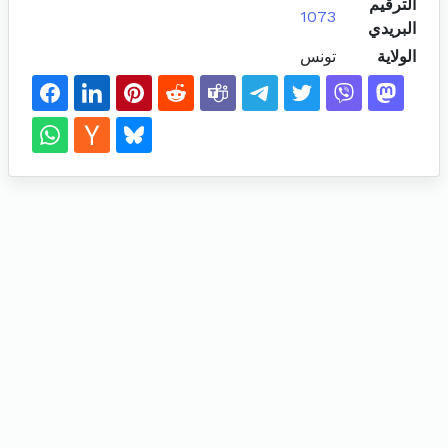
الترقيم
1073
البريدي
الولاية
تونس