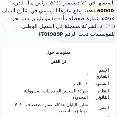
تأسيسها في 24 ديسمبر 2020 برأس مال قدره
50000 د.ت
، ويقع مقرها الرئيسي في شارع اليابان
عد39د عمارة صفصاف أ-6-5 مونبليزير باب بحر
(
1073
)، الشركة مسجلة في السجل الوطني
للمؤسسات تحت الرقم
1701989P
.
معلومات حول
فن القص
الإسم
.
التجاري
التسمية
فن القص
النظام
شركة الشخص الواحد ذات المسؤولية
القانوني
المحدودة
شارع اليابان عد39د عمارة صفصاف أ-6-5
المقر
مونبليزير باب بحر