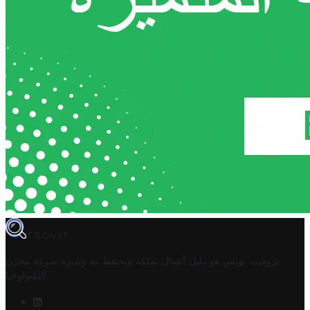
TROVIT
تروفيت تونس هو دليل أعمال تملكه وتحتفظ به وتديره
شركة مخزن
.
التكنولوجيا