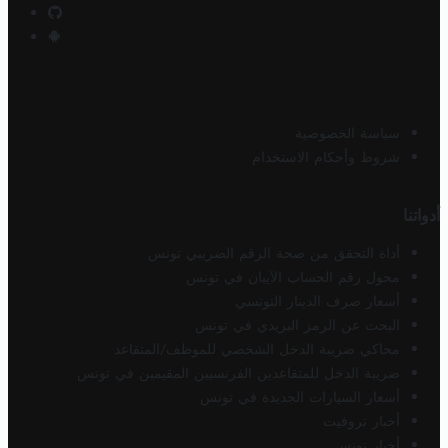
سياسة الخصوصية
شروط وأحكام الاستخدام
أدواتنا
أداة التحقق من صحة الرقم الضريبي تونس
محول رقم الحساب الآيبان في تونس
أسعار صرف الدينار التونسي
البحث عن الرمز البريدي في تونس
محاكي ضريبة الدخل الشخصي للموظف/المتقاعد
ضريبة الدخل للمتقاعدين الفرنسيين المقيمين في تونس
أسعار السيارات الجديدة في تونس
أخبار تروفيت
أخبار تونس